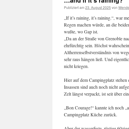
…and if it’s raining?
Publiziert am
23. August 2025
von
Wende
„If it’s raining, it’s raining.“, war
Regen machen würde, an die beiden
wußte, wo Gap ist.
„Da an der Straße von Grenoble nac
ehrfürchtig sein. Höchst wahrscheinl
Altherrenselbstverständnis von wege
sehr raus hängen ließ. Und eigentlich
nicht kriegen.
Hier auf dem Campingplatz stehen 
Insassen sind auch noch nicht aufge
Zelt längst verpackt, ist seit über e
„Bon Courage!“ kannte ich noch „a 
Campingplatz Küche zurück.
Aber der wasserfeste, rüstige 60ziger