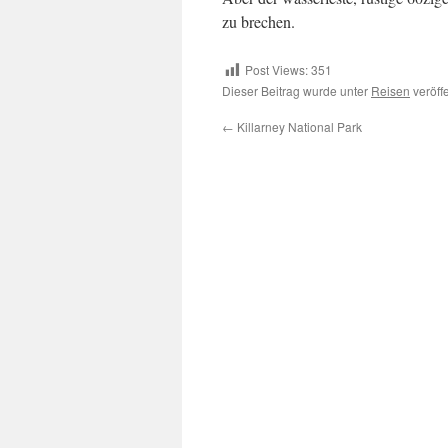
zu brechen.
Post Views:
351
Dieser Beitrag wurde unter
Reisen
veröff
←
Killarney National Park