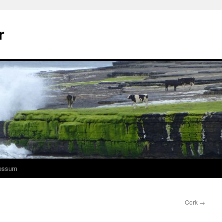
r
essum
Cork
→