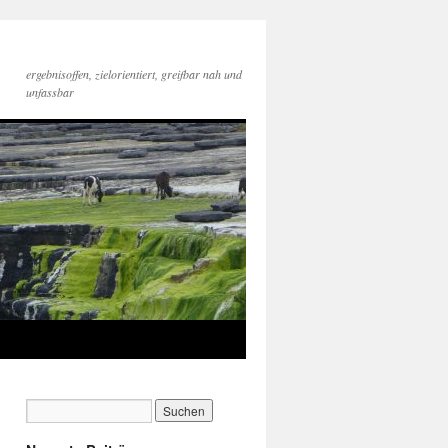
ergebnisoffen, zielorientiert, greifbar nah und
unfassbar