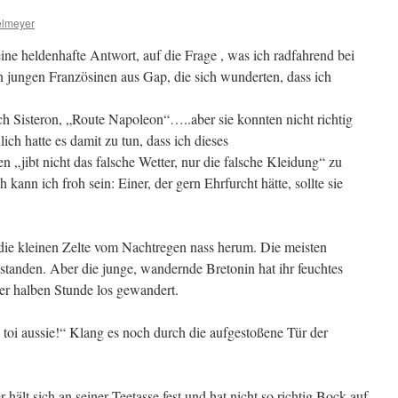
lmeyer
 meine heldenhafte Antwort, auf die Frage , was ich radfahrend bei
 jungen Französinen aus Gap, die sich wunderten, dass ich
h Sisteron, „Route Napoleon“…..aber sie konnten nicht richtig
ich hatte es damit zu tun, dass ich dieses
n „jibt nicht das falsche Wetter, nur die falsche Kleidung“ zu
 kann ich froh sein: Einer, der gern Ehrfurcht hätte, sollte sie
die kleinen Zelte vom Nachtregen nass herum. Die meisten
standen. Aber die junge, wandernde Bretonin hat ihr feuchtes
iner halben Stunde los gewandert.
toi aussie!“ Klang es noch durch die aufgestoßene Tür der
 hält sich an seiner Teetasse fest und hat nicht so richtig Bock auf