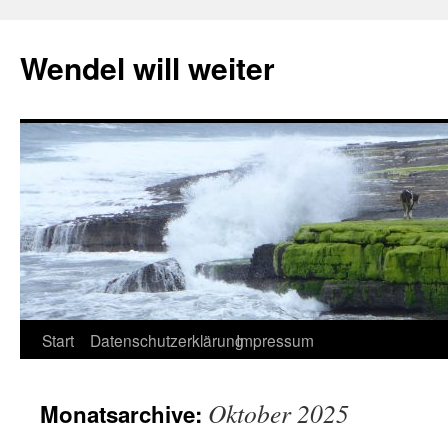
Wendel will weiter
Zum
Start
Datenschutzerklärung
Impressum
Inhalt
Oktober 2025
Monatsarchive:
springen