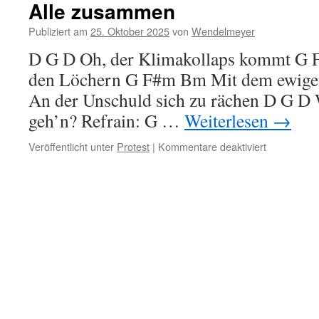
Alle zusammen
Publiziert am
25. Oktober 2025
von
Wendelmeyer
D G D Oh, der Klimakollaps kommt G F
den Löchern G F#m Bm Mit dem ewige
An der Unschuld sich zu rächen D G D W
geh’n? Refrain: G …
Weiterlesen
→
für
Veröffentlicht unter
Protest
|
Kommentare deaktiviert
Alle
zusammen