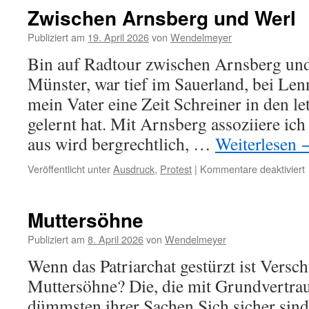
Zwischen Arnsberg und Werl
Publiziert am
19. April 2026
von
Wendelmeyer
Bin auf Radtour zwischen Arnsberg und
Münster, war tief im Sauerland, bei Len
mein Vater eine Zeit Schreiner in den le
gelernt hat. Mit Arnsberg assoziiere ich
aus wird bergrechtlich, …
Weiterlesen
f
Veröffentlicht unter
Ausdruck
,
Protest
|
Kommentare deaktiviert
Muttersöhne
Publiziert am
8. April 2026
von
Wendelmeyer
Wenn das Patriarchat gestürzt ist Vers
Muttersöhne? Die, die mit Grundvertra
dümmsten ihrer Sachen Sich sicher sind