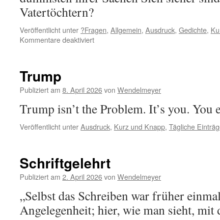
Vatertöchtern?
Veröffentlicht unter
?Fragen
,
Allgemein
,
Ausdruck
,
Gedichte
,
Ku
für
Kommentare deaktiviert
Muttersöhne
Trump
Publiziert am
8. April 2026
von
Wendelmeyer
Trump isn’t the Problem. It’s you. You 
Veröffentlicht unter
Ausdruck
,
Kurz und Knapp
,
Tägliche Einträ
Schriftgelehrt
Publiziert am
2. April 2026
von
Wendelmeyer
„Selbst das Schreiben war früher einma
Angelegenheit; hier, wie man sieht, mit