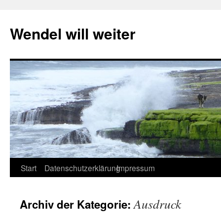
Wendel will weiter
Zum
Start
Datenschutzerklärung
Impressum
Inhalt
Ausdruck
Archiv der Kategorie:
springen