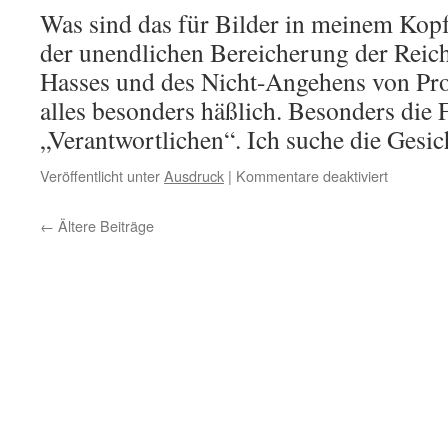
Was sind das für Bilder in meinem Kopf? 
der unendlichen Bereicherung der Reic
Hasses und des Nicht-Angehens von Pro
alles besonders häßlich. Besonders die 
„Verantwortlichen“. Ich suche die Gesi
für
Veröffentlicht unter
Ausdruck
|
Kommentare deaktiviert
Die
Hässlichk
←
Ältere Beiträge
der
Neuen
Zeit