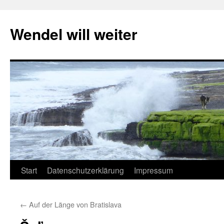
Wendel will weiter
Zum
Start
Datenschutzerklärung
Impressum
Inhalt
←
Auf der Länge von Bratislava
springen