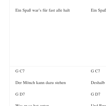
Ein Spaß war’s für fast alle halt
Ein Spaß 
G C7
G C7
Der Mönch kann dazu stehen
Deshalb 
G D7
G D7
Was er so hat getan
Und Reul