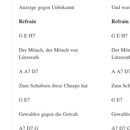
Anzeige gegen Unbekannt
Und was 
Refrain
Refrain
G E H7
G E H7
Der Mönch, der Mönch von
Der Mön
Lützerath
Lützerat
A A7 D7
A A7 D
Zum Schubsen diese Chuzpe hat
Zum Sch
G E7
G E7
Gewaltlos gegen die Gewalt
Gewaltlo
A7 D7 G
A7 D7 