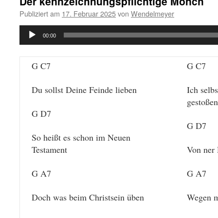
Der kennzeichnungspflichtige Mönch
Publiziert am
17. Februar 2025
von
Wendelmeyer
Audio-
00:00
Player
G C7
G C7
Du sollst Deine Feinde lieben
Ich selb
gestoßen
G D7
G D7
So heißt es schon im Neuen
Testament
Von ner 
G A7
G A7
Doch was beim Christsein üben
Wegen m