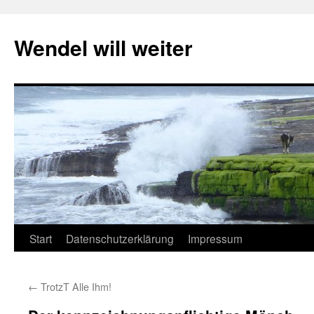
Wendel will weiter
Zum
Start
Datenschutzerklärung
Impressum
Inhalt
←
TrotzT Alle Ihm!
springen