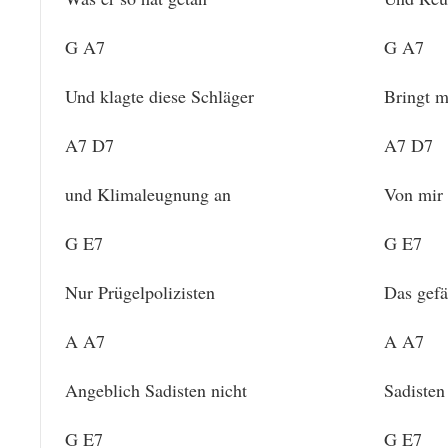
G A7
G A7
Und klagte diese Schläger
Bringt m
A7 D7
A7 D7
und Klimaleugnung an
Von mir 
G E7
G E7
Nur Prügelpolizisten
Das gefä
A A7
A A7
Angeblich Sadisten nicht
Sadisten
G E7
G E7