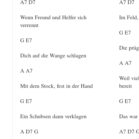
A7 D7
A7 D7
Wenn Freund und Helfer sich
Im Feld,
verrennt
G E7
G E7
Die prüg
Dich auf die Wange schlagen
A A7
A A7
Weil vie
Mit dem Stock, fest in der Hand
bereit
G E7
G E7
Ein Schubsen dann verklagen
Das war 
A D7 G
A7 D7 