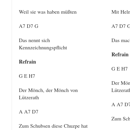
Weil sie was haben müßten
Mit Hel
A7 D7 G
A7 D7 
Das nennt sich
Das mach
Kennzeichnungspflicht
Refrain
Refrain
G E H7
G E H7
Der Mön
Der Mönch, der Mönch von
Lützerat
Lützerath
A A7 D
A A7 D7
Zum Sch
Zum Schubsen diese Chuzpe hat