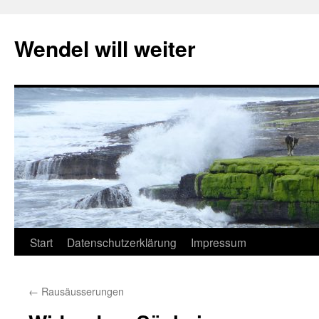
Wendel will weiter
Zum
Start
Datenschutzerklärung
Impressum
Inhalt
←
Rausäusserungen
springen